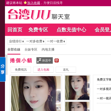
建议将本站
加入收藏
，方便日后找寻
回首页
免费专区
点数充值中心
会员登
业绩排行
一对多收费
一对一收费
全部在線
台妹专区
內地主播
捲個小貓
休息中
免費視訊
进入包厢
送礼
免费文字聊
一对多视讯
一对一视讯