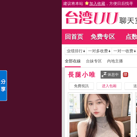
建议将本站
加入收藏
，方便日后找寻
回首页
免费专区
点
业绩排行
一对多收费
一对一收费
全部在線
台妹专区
內地主播
長腿小唯
休息中
免費視訊
进入包厢
送