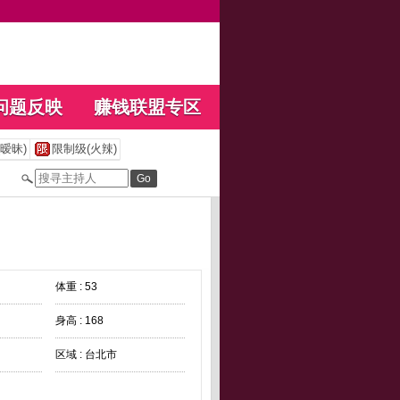
问题反映
赚钱联盟专区
暧昧)
限制级(火辣)
体重 : 53
身高 : 168
区域 : 台北市