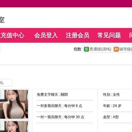
数充值中心
会员登入
注册会员
常见问题
指数
普通级(清纯)
辅导级(
礼
免费文字聊天 :
關閉
性别 : 女性
一对多视讯聊天 :
每分钟 8 点
年龄 : 24 岁
一对一视讯聊天 :
每分钟 30 点
血型 : A型