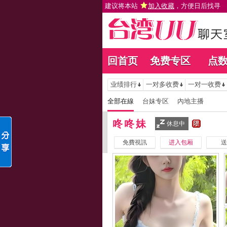
建议将本站
加入收藏
，方便日后找寻
回首页
免费专区
点
业绩排行
一对多收费
一对一收费
全部在線
台妹专区
內地主播
咚咚妹
休息中
免費視訊
进入包厢
送