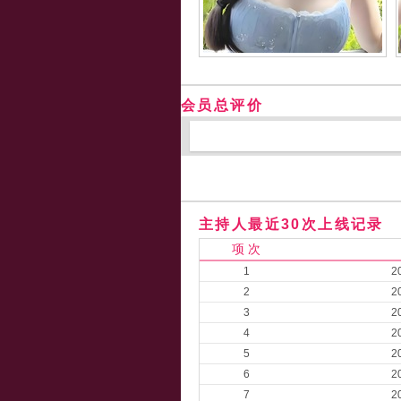
会员总评价
主持人最近30次上线记录
项 次
1
2
2
2
3
2
4
2
5
2
6
2
7
2