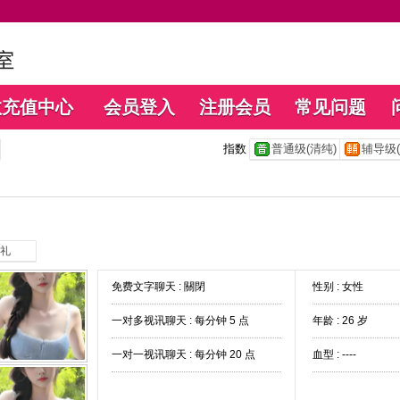
数充值中心
会员登入
注册会员
常见问题
指数
普通级(清纯)
辅导级(
礼
免费文字聊天 :
關閉
性别 : 女性
一对多视讯聊天 :
每分钟 5 点
年龄 : 26 岁
一对一视讯聊天 :
每分钟 20 点
血型 : ----