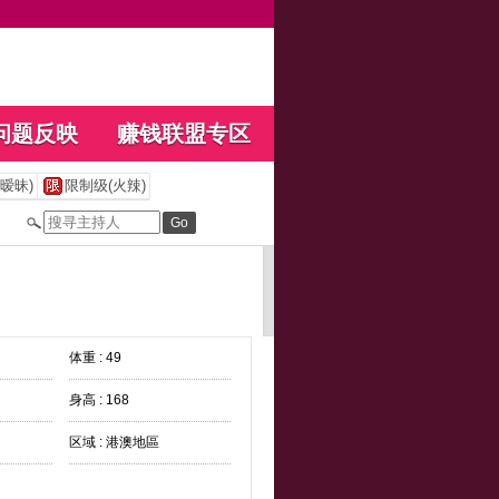
问题反映
赚钱联盟专区
暧昧)
限制级(火辣)
体重 : 49
身高 : 168
区域 : 港澳地區