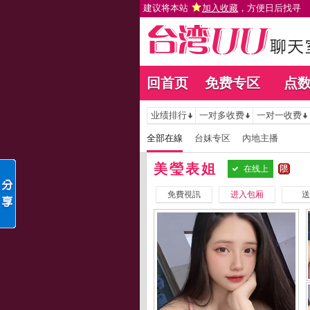
建议将本站
加入收藏
，方便日后找寻
回首页
免费专区
点
业绩排行
一对多收费
一对一收费
全部在線
台妹专区
內地主播
美瑩表姐
在线上
免費視訊
进入包厢
送