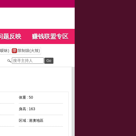
问题反映
赚钱联盟专区
暧昧)
限制级(火辣)
体重 : 50
身高 : 163
区域 : 港澳地區