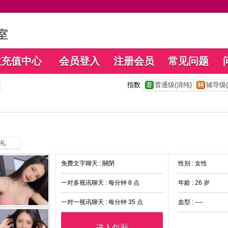
数充值中心
会员登入
注册会员
常见问题
指数
普通级(清纯)
辅导级(
礼
免费文字聊天 :
關閉
性别 : 女性
一对多视讯聊天 :
每分钟 8 点
年龄 : 26 岁
一对一视讯聊天 :
每分钟 35 点
血型 : ----
进入包厢