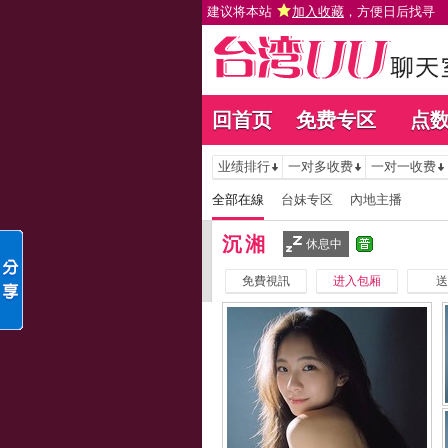
建议将本站
加入收藏
，方便日后找寻
回首页
免费专区
点
业绩排行
一对多收费
一对一收费
全部在線
台妹专区
內地主播
沉湘
休息中
免費視訊
进入包厢
送