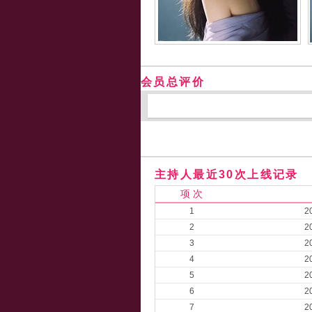
会员总评价
主持人最近30次上线记录
项 次
1
2
2
2
3
2
4
2
5
2
6
2
7
2