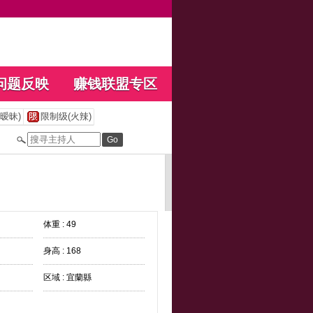
问题反映
赚钱联盟专区
暧昧)
限制级(火辣)
体重 : 49
身高 : 168
区域 : 宜蘭縣