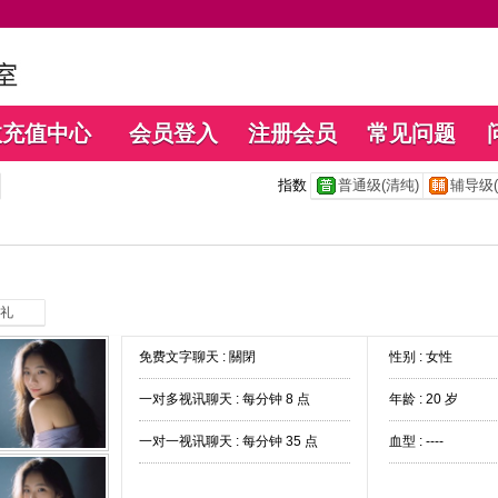
数充值中心
会员登入
注册会员
常见问题
指数
普通级(清纯)
辅导级(
礼
免费文字聊天 :
關閉
性别 : 女性
一对多视讯聊天 :
每分钟 8 点
年龄 : 20 岁
一对一视讯聊天 :
每分钟 35 点
血型 : ----