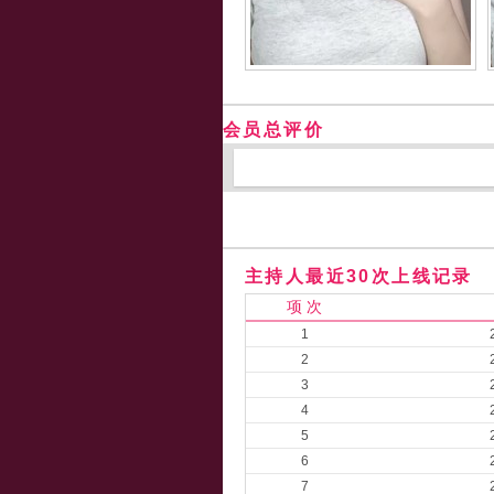
会员总评价
主持人最近30次上线记录
项 次
1
2
3
4
5
6
7