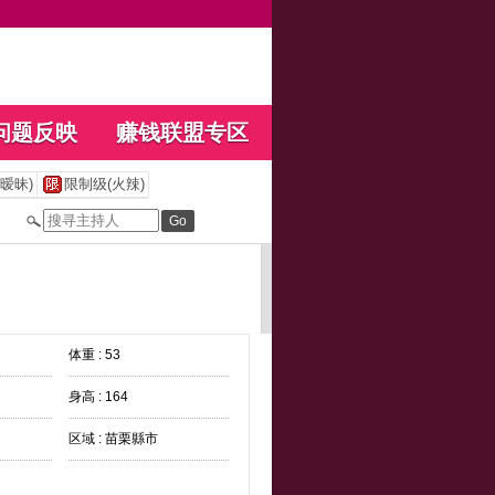
问题反映
赚钱联盟专区
暧昧)
限制级(火辣)
体重 : 53
身高 : 164
区域 : 苗栗縣市