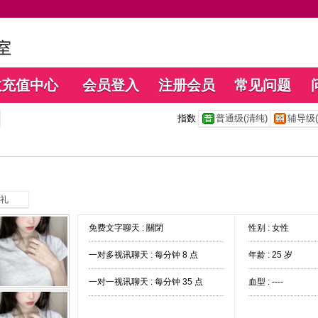
数充值中心
会员登入
注册会员
常见问题
指数
普通级(清纯)
辅导级(
礼
免费文字聊天 :
關閉
性别 : 女性
一对多视讯聊天 :
每分钟 8 点
年龄 : 25 岁
一对一视讯聊天 :
每分钟 35 点
血型 : ----