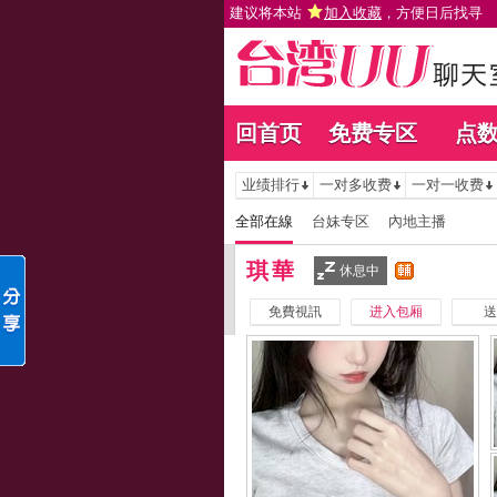
建议将本站
加入收藏
，方便日后找寻
回首页
免费专区
点
业绩排行
一对多收费
一对一收费
全部在線
台妹专区
內地主播
琪華
休息中
免費視訊
进入包厢
送