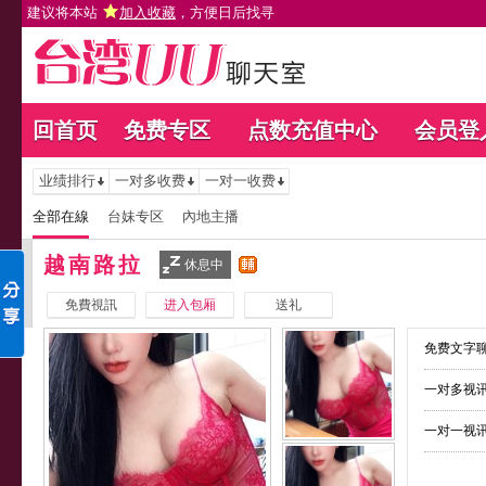
建议将本站
加入收藏
，方便日后找寻
回首页
免费专区
点数充值中心
会员登
业绩排行
一对多收费
一对一收费
全部在線
台妹专区
內地主播
越南路拉
休息中
免費視訊
进入包厢
送礼
免费文字聊
一对多视讯
一对一视讯