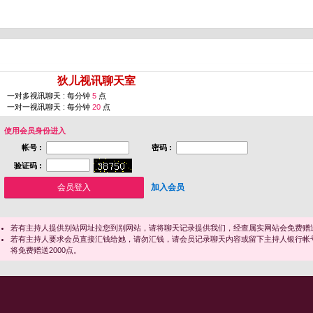
您即将进入 [
狄儿视讯聊天室
]
一对多视讯聊天 : 每分钟
5
点
一对一视讯聊天 : 每分钟
20
点
使用会员身份进入
帐号 :
密码 :
验证码 :
加入会员
若有主持人提供别站网址拉您到别网站，请将聊天记录提供我们，经查属实网站会免费赠送
若有主持人要求会员直接汇钱给她，请勿汇钱，请会员记录聊天内容或留下主持人银行帐
将免费赠送2000点。