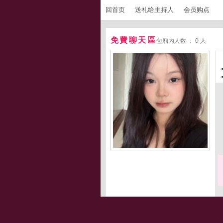
回首页
送礼给主持人
会员购点
免費聊天區
包厢内人数 ： 0 人