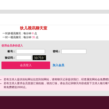
您即将进入 [
狄儿视讯聊天室
]
一对多视讯聊天 : 每分钟
8
点
一对一视讯聊天 : 每分钟
35
点
使用会员身份进入
帐号 :
密码 :
验证码 :
加入会员
若有主持人提供别站网址拉您到别网站，请将聊天记录提供我们，经查属实网站会免费赠送
若有主持人要求会员直接汇钱给她，请勿汇钱，请会员记录聊天内容或留下主持人银行帐
将免费赠送2000点。