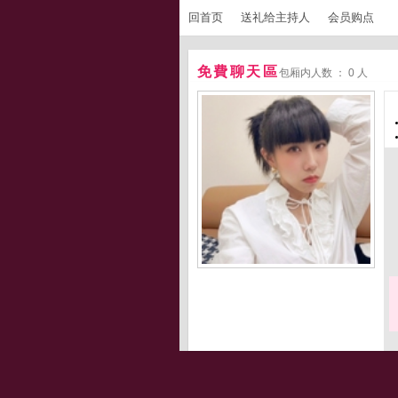
回首页
送礼给主持人
会员购点
免費聊天區
包厢内人数 ： 0 人