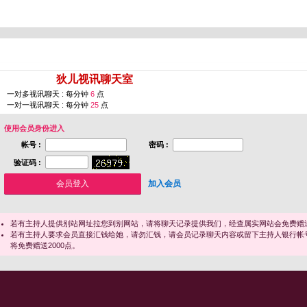
您即将进入 [
狄儿视讯聊天室
]
一对多视讯聊天 : 每分钟
6
点
一对一视讯聊天 : 每分钟
25
点
使用会员身份进入
帐号 :
密码 :
验证码 :
加入会员
若有主持人提供别站网址拉您到别网站，请将聊天记录提供我们，经查属实网站会免费赠送
若有主持人要求会员直接汇钱给她，请勿汇钱，请会员记录聊天内容或留下主持人银行帐
将免费赠送2000点。