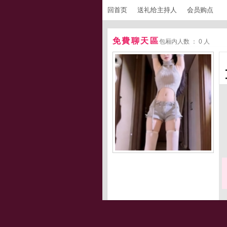
回首页
送礼给主持人
会员购点
免費聊天區
包厢内人数 ： 0 人