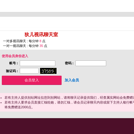
您即将进入 [
狄儿视讯聊天室
]
一对多视讯聊天 : 每分钟
8
点
一对一视讯聊天 : 每分钟
35
点
使用会员身份进入
帐号 :
密码 :
验证码 :
加入会员
若有主持人提供别站网址拉您到别网站，请将聊天记录提供我们，经查属实网站会免费赠送
若有主持人要求会员直接汇钱给她，请勿汇钱，请会员记录聊天内容或留下主持人银行帐
将免费赠送2000点。