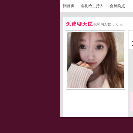
回首页
送礼给主持人
会员购点
免費聊天區
包厢内人数 ： 0 人