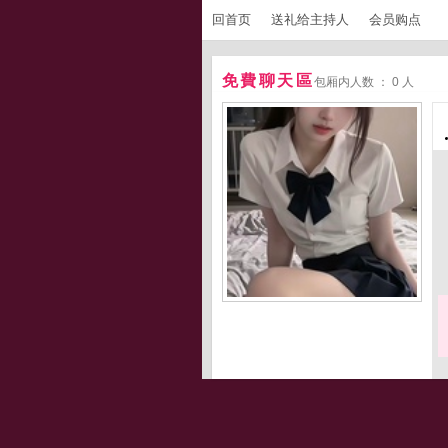
回首页
送礼给主持人
会员购点
免費聊天區
包厢内人数 ： 0 人