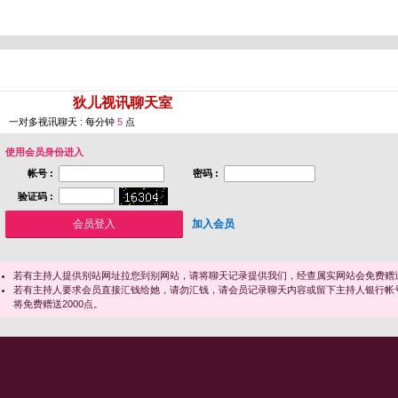
您即将进入 [
狄儿视讯聊天室
]
一对多视讯聊天 : 每分钟
5
点
使用会员身份进入
帐号 :
密码 :
验证码 :
加入会员
若有主持人提供别站网址拉您到别网站，请将聊天记录提供我们，经查属实网站会免费赠送
若有主持人要求会员直接汇钱给她，请勿汇钱，请会员记录聊天内容或留下主持人银行帐
将免费赠送2000点。