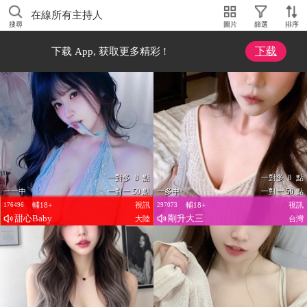
在線所有主持人
搜尋
圖片
篩選
排序
下载
下载 App, 获取更多精彩 !
一對多 8 點
一對多 8 點
一一中
一對一 50 點
一多中
一對一 50 點
輔18+
視訊
輔18+
視訊
176496
297073
甜心Baby
剛升大三
大陸
台灣