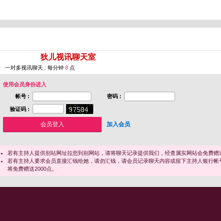
您即将进入 [
狄儿视讯聊天室
]
一对多视讯聊天 : 每分钟
8
点
使用会员身份进入
帐号 :
密码 :
验证码 :
加入会员
若有主持人提供别站网址拉您到别网站，请将聊天记录提供我们，经查属实网站会免费赠送
若有主持人要求会员直接汇钱给她，请勿汇钱，请会员记录聊天内容或留下主持人银行帐
将免费赠送2000点。