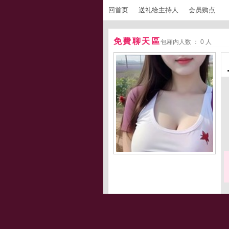
回首页
送礼给主持人
会员购点
免費聊天區
包厢内人数 ： 0 人