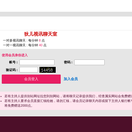
您即将进入 [
狄儿视讯聊天室
]
一对多视讯聊天 : 每分钟
8
点
一对一视讯聊天 : 每分钟
40
点
使用会员身份进入
帐号 :
密码 :
验证码 :
加入会员
若有主持人提供别站网址拉您到别网站，请将聊天记录提供我们，经查属实网站会免费赠送
若有主持人要求会员直接汇钱给她，请勿汇钱，请会员记录聊天内容或留下主持人银行帐
将免费赠送2000点。