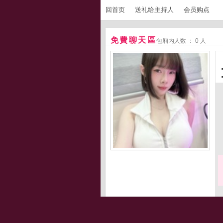
回首页
送礼给主持人
会员购点
免費聊天區
包厢内人数 ： 0 人