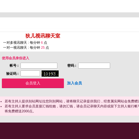
您即将进入 [
狄儿视讯聊天室
]
一对多视讯聊天 : 每分钟
6
点
一对一视讯聊天 : 每分钟
25
点
使用会员身份进入
帐号 :
密码 :
验证码 :
加入会员
若有主持人提供别站网址拉您到别网站，请将聊天记录提供我们，经查属实网站会免费赠送
若有主持人要求会员直接汇钱给她，请勿汇钱，请会员记录聊天内容或留下主持人银行帐
将免费赠送2000点。