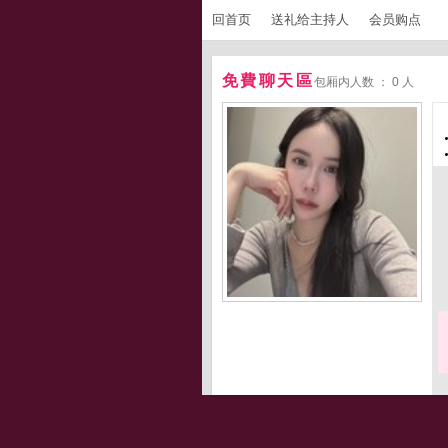
回首页
送礼给主持人
会员购点
免費聊天區
包厢内人数 ： 0 人