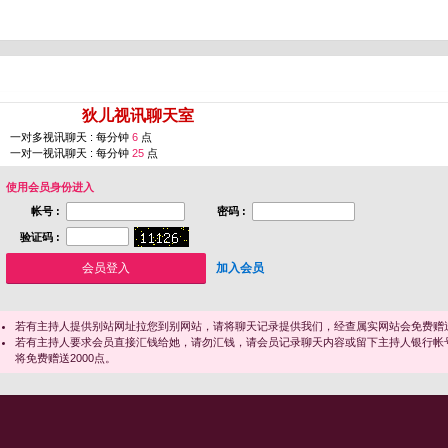
您即将进入 [
狄儿视讯聊天室
]
一对多视讯聊天 : 每分钟
6
点
一对一视讯聊天 : 每分钟
25
点
使用会员身份进入
帐号 :
密码 :
验证码 :
加入会员
若有主持人提供别站网址拉您到别网站，请将聊天记录提供我们，经查属实网站会免费赠送
若有主持人要求会员直接汇钱给她，请勿汇钱，请会员记录聊天内容或留下主持人银行帐
将免费赠送2000点。