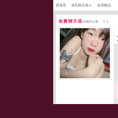
回首页
送礼给主持人
会员购点
免費聊天區
包厢内人数 ： 0 人